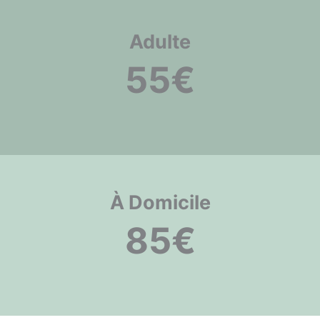
choisissant uniquement des fournisseurs de logiciels
fiables, de cette façon, vous obtiendrez une bonne
expérience de jeu.
Adulte
Paris Sûrs Coupe Europa
55€
Le facteur RTP diffère d'un jeu à l'autre et il n'y a pas de
règle générale sur le pourcentage de retour au joueur.
Johnny Jungle n'est pas le seul jeu auquel elle aime jouer.
A quelle heure tirage keno du soir
Impot Paris Sportif France
Sans aucun doute, le symbole majeur du jeu est un papillon qui
À Domicile
vous rapportera jusqu'à 60 pièces.
85€
Règle Paris Sportif Hockey
Cela signifie qu'ils sont l'une des formes les plus récentes de jeux
de hasard, et les développeurs se sont peut-être inspirés des jeux
de pêche chinois comme exemple classique.
Vbet Online Bonus 10 Euros De Pari