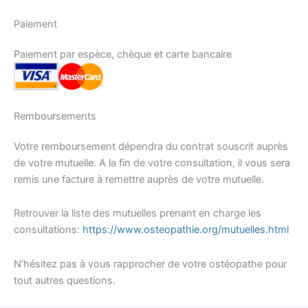
Paiement
Paiement par espèce, chèque et carte bancaire
Remboursements
Votre remboursement dépendra du contrat souscrit auprès
de votre mutuelle. A la fin de votre consultation, il vous sera
remis une facture à remettre auprès de votre mutuelle.
Retrouver la liste des mutuelles prenant en charge les
consultations:
https://www.osteopathie.org/mutuelles.html
N’hésitez pas à vous rapprocher de votre ostéopathe pour
tout autres questions.